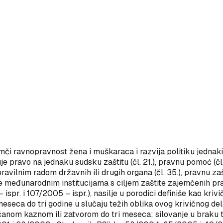
jemči ravnopravnost žena i muškaraca i razvija politiku jednak
ntuje pravo na jednaku sudsku zaštitu (čl. 21.), pravnu pomoć (čl.
avilnim radom državnih ili drugih organa (čl. 35.), pravnu za
 međunarodnim institucijama s ciljem zaštite zajemčenih prava
ispr. i 107/2005 – ispr.), nasilje u porodici definiše kao krivi
eseca do tri godine u slučaju težih oblika ovog krivičnog del
om kaznom ili zatvorom do tri meseca; silovanje u braku tak