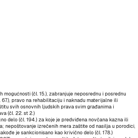
ih mogućnosti (čl. 15.), zabranjuje neposrednu i posrednu
 67.), pravo na rehabilitaciju i naknadu materijalne ili
štitu svih osnovnih ljudskih prava svim građanima i
 (čl. 22. st 2.)
čno delo (čl. 194.) za koje je predviđena novčana kazna ili
a; nepoštovanje izrečenih mera zaštite od nasilja u porodici,
ođe je sankcionisano kao krivično delo (čl. 178.)