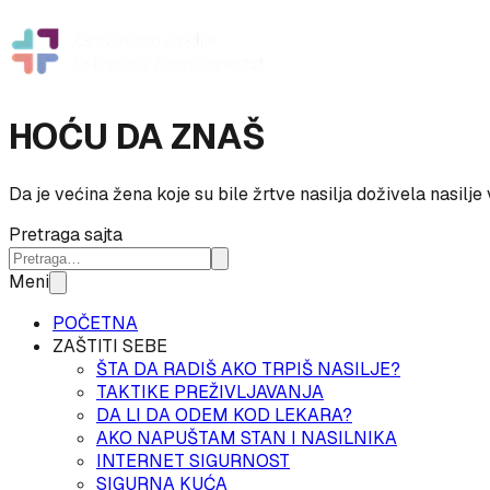
HOĆU DA ZNAŠ
Da je većina žena koje su bile žrtve nasilja doživela nasilje 
Pretraga sajta
Meni
POČETNA
ZAŠTITI SEBE
ŠTA DA RADIŠ AKO TRPIŠ NASILJE?
TAKTIKE PREŽIVLJAVANJA
DA LI DA ODEM KOD LEKARA?
AKO NAPUŠTAM STAN I NASILNIKA
INTERNET SIGURNOST
SIGURNA KUĆA