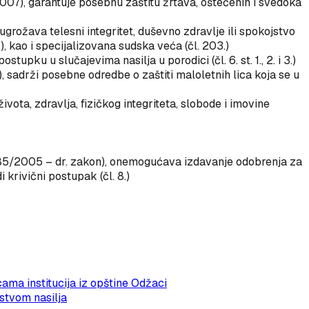
2007), garantuje posebnu zaštitu žrtava, oštećenih i svedoka
 ugrožava telesni integritet, duševno zdravlje ili spokojstvo
), kao i specijalizovana sudska veća (čl. 203.)
upku u slučajevima nasilja u porodici (čl. 6. st. 1., 2. i 3.)
), sadrži posebne odredbe o zaštiti maloletnih lica koja se u
ivota, zdravlja, fizičkog integriteta, slobode i imovine
i 85/2005 – dr. zakon), onemogućava izdavanje odobrenja za
 krivični postupak (čl. 8.)
a institucija iz opštine Odžaci
stvom nasilja