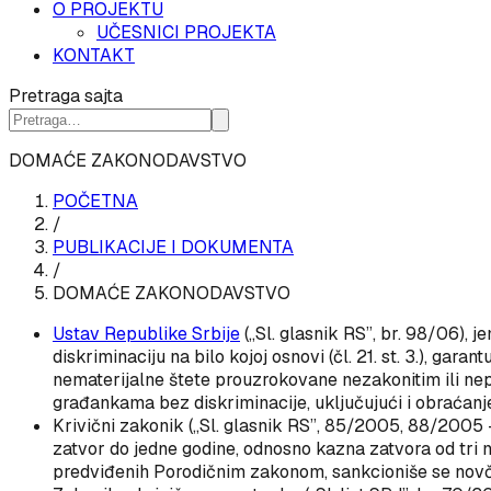
O PROJEKTU
UČESNICI PROJEKTA
KONTAKT
Pretraga sajta
DOMAĆE ZAKONODAVSTVO
POČETNA
/
PUBLIKACIJE I DOKUMENTA
/
DOMAĆE ZAKONODAVSTVO
Ustav Republike Srbije
(„Sl. glasnik RS”, br. 98/06), 
diskriminaciju na bilo kojoj osnovi (čl. 21. st. 3.), gara
nematerijalne štete prouzrokovane nezakonitim ili nepr
građankama bez diskriminacije, uključujući i obraćanje
Krivični zakonik
(„Sl. glasnik RS”, 85/2005, 88/2005 – 
zatvor do jedne godine, odnosno kazna zatvora od tri m
predviđenih Porodičnim zakonom, sankcioniše se novčan