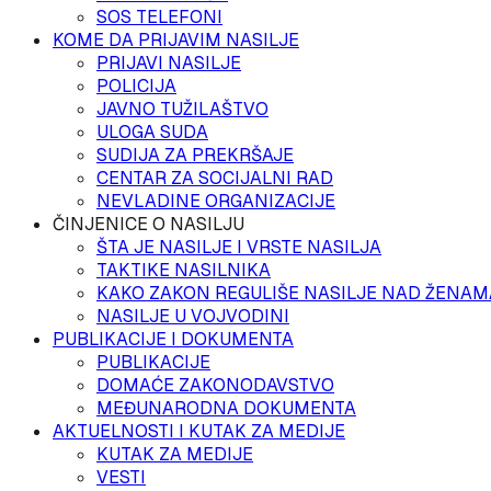
SOS TELEFONI
KOME DA PRIJAVIM NASILJE
PRIJAVI NASILJE
POLICIJA
JAVNO TUŽILAŠTVO
ULOGA SUDA
SUDIJA ZA PREKRŠAJE
CENTAR ZA SOCIJALNI RAD
NEVLADINE ORGANIZACIJE
ČINJENICE O NASILJU
ŠTA JE NASILJE I VRSTE NASILJA
TAKTIKE NASILNIKA
KAKO ZAKON REGULIŠE NASILJE NAD ŽENAM
NASILJE U VOJVODINI
PUBLIKACIJE I DOKUMENTA
PUBLIKACIJE
DOMAĆE ZAKONODAVSTVO
MEĐUNARODNA DOKUMENTA
AKTUELNOSTI I KUTAK ZA MEDIJE
KUTAK ZA MEDIJE
VESTI