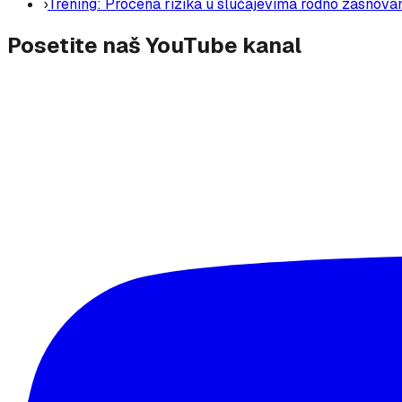
›
Trening: Procena rizika u slučajevima rodno zasnovano
Posetite naš YouTube kanal