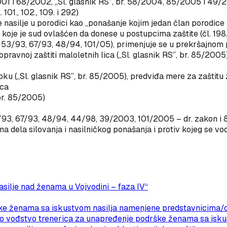
/2001 i 68/2002, „Sl. glasnik RS”, br. 58/2004, 85/2005 i 49/
01., 102., 109. i 292)
iše nasilje u porodici kao „ponašanje kojim jedan član porodice
e koje je sud ovlašćen da donese u postupcima zaštite (čl. 198.
, 53/93, 67/93, 48/94, 101/05), primenjuje se u prekršajnom post
opravnoj zaštiti maloletnih lica
(„Sl. glasnik RS”, br. 85/2005
upku
(„Sl. glasnik RS”, br. 85/2005), predviđa mere za zaštitu ž
ica
 br. 85/2005)
 55/93, 67/93, 48/94, 44/98, 39/2003, 101/2005 – dr. zakon 
 dela silovanja i nasilničkog ponašanja i protiv kojeg se vodi
asilje nad ženama u Vojvodini – faza IV“
 ženama sa iskustvom nasilja namenjene predstavnicima/cam
no vođstvo trenerica za unapređenje podrške ženama sa isku