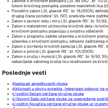
Zakonik o krivičnom postupku
(„Sl. list SRJ”, br. 70
tokom krivičnog postupka, posebno maloletnih lica (čl. 1
Porodični zakon
(„Sl. glasnik RS”, br. 18/2005), defin
drugog člana porodice” (čl. 197.), predviđa mere zaštit
Zakon o javnom redu i miru
(„Sl. glasnik RS”, br. 51/92
Zakon o maloletnim učiniocima krivičnih dela i krivičn
krivičnom postupku pojavljuju u svojstvu oštećenih
Zakon o programu zaštite učesnika u krivičnom post
učesnika u krivičnom postupku, odnosno zaštićenog l
Zakon o izvršenju krivičnih sankcija
(„Sl. glasnik RS”,
Zakon o policiji
(„Sl. glasnik RS”, br. 101/2005)
Zakon o oružju i municiji
(„Sl. glasnik RS”, br. 9/92,
nabavljanje vatrenog oružja licu osuđivanom za krivična
Poslednje vesti
›
Nastavak akreditovanih obuka
›
Aktivnosti u okviru projekta „Integrisani odgovor na n
›
U opštini Sečanj održane stručne obuke
›
U Novom Sadu održane obuke za unapređenje podrške
›
U opštini Kovačica održane stručne obuke uz izuzet