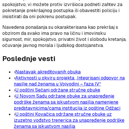
spokojstvo, vi možete protiv izvršioca podneti zahtev za
pokretanje prekršajnog postupka ili obavestiti policiju i
insistirati da oni pokrenu postupak.
Navedena ponašanja su okarakterisana kao prekršaj s
obzirom da svako ima pravo na ličnu i imovinsku
sigurnost, mir, spokojstvo, privatni život i slobodu kretanja,
očuvanje javnog morala i ljudskog dostojanstva.
Poslednje vesti
›
Nastavak akreditovanih obuka
›
Aktivnosti u okviru projekta „Integrisani odgovor na
nasilje nad ženama u Vojvodini – faza IV“
›
U opštini Sečanj održane stručne obuke
›
U Novom Sadu održane obuke za unapređenje
podrške ženama sa iskustvom nasilja namenjene
predstavnicima/cama institucija iz opštine Odžaci
›
U opštini Kovačica održane stručne obuke uz
izuzetno vođstvo trenerica za unapređenje podrške
ženama sa iskustvom nasilja