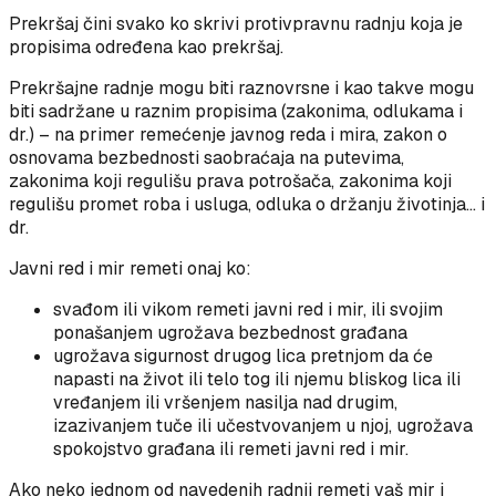
Prekršaj čini svako ko skrivi protivpravnu radnju koja je
propisima određena kao prekršaj.
Prekršajne radnje mogu biti raznovrsne i kao takve mogu
biti sadržane u raznim propisima (zakonima, odlukama i
dr.) – na primer remećenje javnog reda i mira, zakon o
osnovama bezbednosti saobraćaja na putevima,
zakonima koji regulišu prava potrošača, zakonima koji
regulišu promet roba i usluga, odluka o držanju životinja… i
dr.
Javni red i mir remeti onaj ko:
svađom ili vikom remeti javni red i mir, ili svojim
ponašanjem ugrožava bezbednost građana
ugrožava sigurnost drugog lica pretnjom da će
napasti na život ili telo tog ili njemu bliskog lica ili
vređanjem ili vršenjem nasilja nad drugim,
izazivanjem tuče ili učestvovanjem u njoj, ugrožava
spokojstvo građana ili remeti javni red i mir.
Ako neko jednom od navedenih radnji remeti vaš mir i