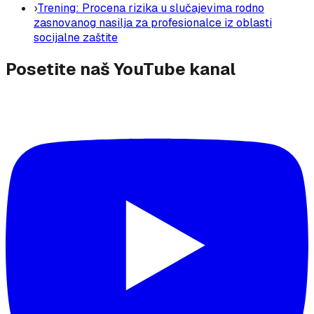
›
Trening: Procena rizika u slučajevima rodno
zasnovanog nasilja za profesionalce iz oblasti
socijalne zaštite
Posetite naš YouTube kanal