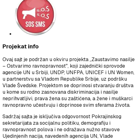
Projekat info
Ovaj sajt je podržan u okviru projekta „Zaustavimo nasilje
– Ostvarimo ravnopravnost", koji zajednički sprovode
agencije UN u Srbiji, UNDP, UNFPA, UNICEF i UN Women,
u partnerstvu sa Vladom Republike Srbije, uz podršku
Vlade Švedske. Projektom se doprinosi stvaranju društva
u kome su rodno zasnovana diskriminacija i nasilje
neprihvatljivi, prava žena su zaštićena, a žene i muškarci
ravnopravno učestvuju i doprinose svim sferama života.
Sadržaj sajta je isključiva odgovornost Pokrajinskog
sekretarijata za socijalnu politiku, demografiju i
ravnopravnost polova i ne odražava nužno stavove
Ujedinjenih nacija, navedenih agencija UN, Vlade