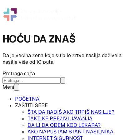
HOĆU DA ZNAŠ
Da je većina žena koje su bile žrtve nasilja doživela
nasilje više od 10 puta.
Pretraga sajta
Meni
POČETNA
ZAŠTITI SEBE
ŠTA DA RADIŠ AKO TRPIŠ NASILJE?
TAKTIKE PREŽIVLJAVANJA
DA LI DA ODEM KOD LEKARA?
AKO NAPUŠTAM STAN I NASILNIKA
INTERNET SIGURNOST