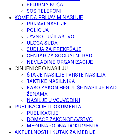
SIGURNA KUĆA
SOS TELEFONI
KOME DA PRIJAVIM NASILJE
PRIJAVI NASILJE
POLICIJA
JAVNO TUŽILAŠTVO
ULOGA SUDA
SUDIJA ZA PREKRŠAJE
CENTAR ZA SOCIJALNI RAD
NEVLADINE ORGANIZACIJE
ČINJENICE O NASILJU
ŠTA JE NASILJE I VRSTE NASILJA
TAKTIKE NASILNIKA
KAKO ZAKON REGULIŠE NASILJE NAD
ŽENAMA
NASILJE U VOJVODINI
PUBLIKACIJE I DOKUMENTA
PUBLIKACIJE
DOMAĆE ZAKONODAVSTVO
MEĐUNARODNA DOKUMENTA
AKTUELNOSTI I KUTAK ZA MEDIJE