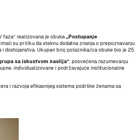
IV faza“ realizovana je obuka
„Postupanje
e imali su priliku da steknu dodatna znanja o prepoznavanju
a i dostojanstva. Ukupan broj polaznika/ca obuke bio je 25.
grupa sa iskustvom nasilja“
, posvećena razumevanju
upne, individualizovane i podržavajuće institucionalne
tera i razvoja efikasnijeg sistema podrške ženama sa