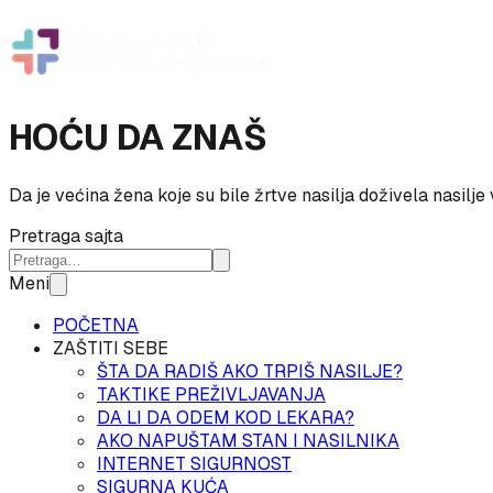
HOĆU DA ZNAŠ
Da je većina žena koje su bile žrtve nasilja doživela nasilje 
Pretraga sajta
Meni
POČETNA
ZAŠTITI SEBE
ŠTA DA RADIŠ AKO TRPIŠ NASILJE?
TAKTIKE PREŽIVLJAVANJA
DA LI DA ODEM KOD LEKARA?
AKO NAPUŠTAM STAN I NASILNIKA
INTERNET SIGURNOST
SIGURNA KUĆA