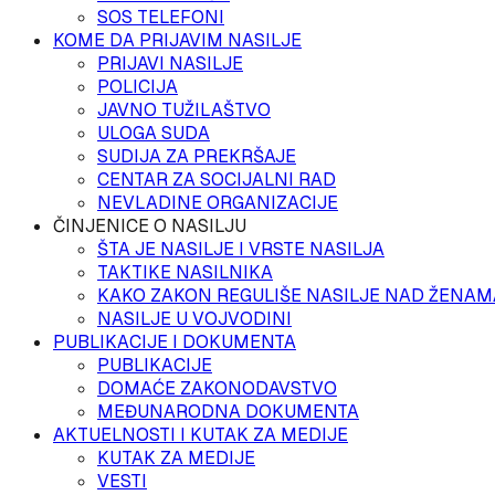
SOS TELEFONI
KOME DA PRIJAVIM NASILJE
PRIJAVI NASILJE
POLICIJA
JAVNO TUŽILAŠTVO
ULOGA SUDA
SUDIJA ZA PREKRŠAJE
CENTAR ZA SOCIJALNI RAD
NEVLADINE ORGANIZACIJE
ČINJENICE O NASILJU
ŠTA JE NASILJE I VRSTE NASILJA
TAKTIKE NASILNIKA
KAKO ZAKON REGULIŠE NASILJE NAD ŽENAM
NASILJE U VOJVODINI
PUBLIKACIJE I DOKUMENTA
PUBLIKACIJE
DOMAĆE ZAKONODAVSTVO
MEĐUNARODNA DOKUMENTA
AKTUELNOSTI I KUTAK ZA MEDIJE
KUTAK ZA MEDIJE
VESTI