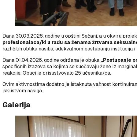
Dana 30.03.2026. godine u opštini Sečanj, a u okviru projek
profesionalaca/ki u radu sa ženama žrtvama seksualnog
različitih oblika nasilja, adekvatnom postupanju institucij
Dana 01.04.2026. godine održana je obuka
„Postupanje pr
specifičnih izazova sa kojima se suočavaju žene iz margina
reakcije. Obuci je prisustvovalo 25 učesnika/ca.
Ovim aktivnostima dodatno je istaknuta važnost kontinuiran
iskustvom nasilja.
Galerija