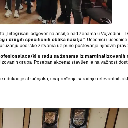
ta „Integrisani odgovor na ansilje nad ženama u Vojvodini – 
 i drugih specifičnih oblika nasilja“
. Učesnici i učesnic
a i pružanju podrške žrtvama uz puno poštovanje njihovih prav
ofesionalaca/ki u radu sa ženama iz marginalizovanih 
lizovanih grupa. Poseban akcenat stavljen je na važnost dost
e edukacije stručnjaka, unapređenja saradnje relevantnih ak