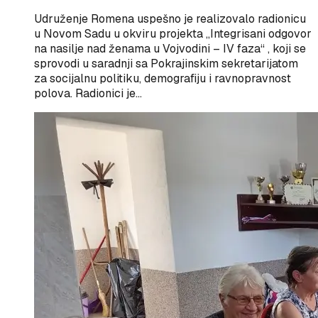
Udruženje Romena uspešno je realizovalo radionicu
u Novom Sadu u okviru projekta „Integrisani odgovor
na nasilje nad ženama u Vojvodini – IV faza“ , koji se
sprovodi u saradnji sa Pokrajinskim sekretarijatom
za socijalnu politiku, demografiju i ravnopravnost
polova. Radionici je…