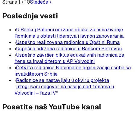
Strana
1
/
10
Sledeća ›
Poslednje vesti
›
U Bačkoj Palanci održana obuka za osnaživanje
Romkinja u oblasti liderstva i javnog zagovaranja
›
Uspešno realizovana radionica u Opštini Ruma
›
Uspešno održana radionica u Bačkom Petrovcu
›
Uspešno završen ciklus edukativnih radionica za
žene sa invaliditetom u AP Vojvodini
›
Četvrta radionica Nacionalne organizacije osoba sa
invaliditetom Srbije
›
Radionice se nastavljaju u okviru projekta
„Integrisani odgovor na nasilje nad ženama u
Vojvodini – faza IV“
Posetite naš YouTube kanal