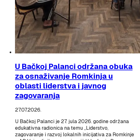
U Bačkoj Palanci održana obuka
za osnaživanje Romkinja u
oblasti liderstva i javnog
zagovaranja
27.07.2026.
U Bačkoj Palanci je 27. jula 2026. godine održana
edukativna radionica na temu „Liderstvo,
zagovaranje i razvoj lokalnih inicijativa za Romkinje