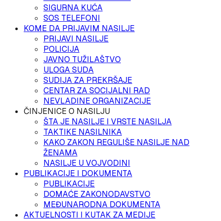
SIGURNA KUĆA
SOS TELEFONI
KOME DA PRIJAVIM NASILJE
PRIJAVI NASILJE
POLICIJA
JAVNO TUŽILAŠTVO
ULOGA SUDA
SUDIJA ZA PREKRŠAJE
CENTAR ZA SOCIJALNI RAD
NEVLADINE ORGANIZACIJE
ČINJENICE O NASILJU
ŠTA JE NASILJE I VRSTE NASILJA
TAKTIKE NASILNIKA
KAKO ZAKON REGULIŠE NASILJE NAD
ŽENAMA
NASILJE U VOJVODINI
PUBLIKACIJE I DOKUMENTA
PUBLIKACIJE
DOMAĆE ZAKONODAVSTVO
MEĐUNARODNA DOKUMENTA
AKTUELNOSTI I KUTAK ZA MEDIJE