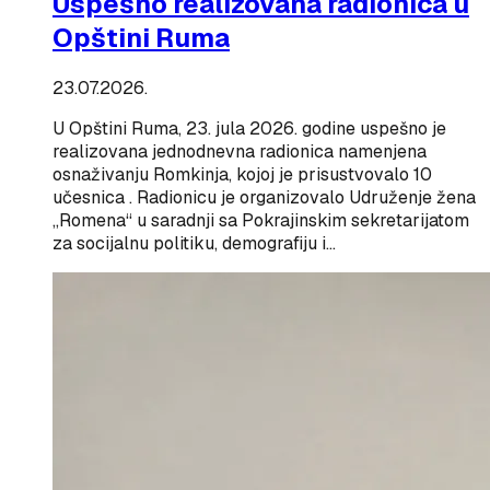
Uspešno realizovana radionica u
Opštini Ruma
23.07.2026.
U Opštini Ruma, 23. jula 2026. godine uspešno je
realizovana jednodnevna radionica namenjena
osnaživanju Romkinja, kojoj je prisustvovalo 10
učesnica . Radionicu je organizovalo Udruženje žena
„Romena“ u saradnji sa Pokrajinskim sekretarijatom
za socijalnu politiku, demografiju i…