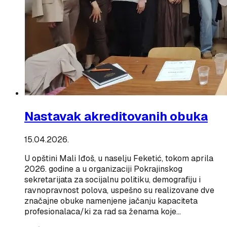
Nastavak akreditovanih obuka
15.04.2026.
U opštini Mali Iđoš, u naselju Feketić, tokom aprila
2026. godine a u organizaciji Pokrajinskog
sekretarijata za socijalnu politiku, demografiju i
ravnopravnost polova, uspešno su realizovane dve
značajne obuke namenjene jačanju kapaciteta
profesionalaca/ki za rad sa ženama koje…