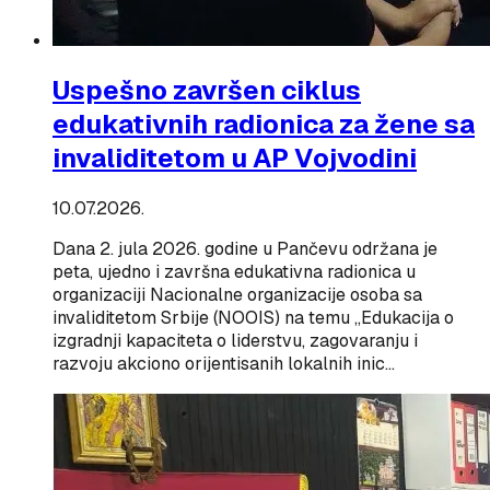
Uspešno završen ciklus
edukativnih radionica za žene sa
invaliditetom u AP Vojvodini
10.07.2026.
Dana 2. jula 2026. godine u Pančevu održana je
peta, ujedno i završna edukativna radionica u
organizaciji Nacionalne organizacije osoba sa
invaliditetom Srbije (NOOIS) na temu „Edukacija o
izgradnji kapaciteta o liderstvu, zagovaranju i
razvoju akciono orijentisanih lokalnih inic…