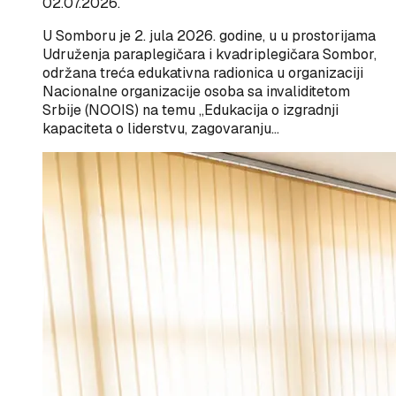
02.07.2026.
U Somboru je 2. jula 2026. godine, u u prostorijama
Udruženja paraplegičara i kvadriplegičara Sombor,
održana treća edukativna radionica u organizaciji
Nacionalne organizacije osoba sa invaliditetom
Srbije (NOOIS) na temu „Edukacija o izgradnji
kapaciteta o liderstvu, zagovaranju…