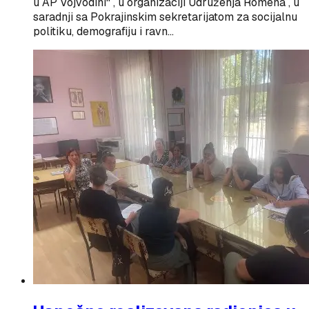
u AP Vojvodini“ , u organizaciji Udruženja Romena , u
saradnji sa Pokrajinskim sekretarijatom za socijalnu
politiku, demografiju i ravn…