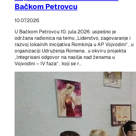
Bačkom Petrovcu
10.07.2026.
U Bačkom Petrovcu 10. jula 2026. uspešno je
održana radionica na temu „Liderstvo, zagovaranje i
razvoj lokalnih inicijativa Romkinja u AP Vojvodini“ , u
organizaciji Udruženja Romena , u okviru projekta
„Integrisani odgovor na nasilje nad ženama u
Vojvodini – IV faza“ , koji se r…