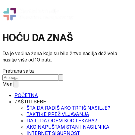
HOĆU DA ZNAŠ
Da je većina žena koje su bile žrtve nasilja doživela
nasilje više od 10 puta.
Pretraga sajta
Meni
POČETNA
ZAŠTITI SEBE
ŠTA DA RADIŠ AKO TRPIŠ NASILJE?
TAKTIKE PREŽIVLJAVANJA
DA LI DA ODEM KOD LEKARA?
AKO NAPUŠTAM STAN I NASILNIKA
INTERNET SIGURNOST