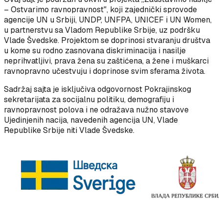
– Ostvarimo ravnopravnost", koji zajednički sprovode
agencije UN u Srbiji, UNDP, UNFPA, UNICEF i UN Women,
u partnerstvu sa Vladom Republike Srbije, uz podršku
Vlade Švedske. Projektom se doprinosi stvaranju društva
u kome su rodno zasnovana diskriminacija i nasilje
neprihvatljivi, prava žena su zaštićena, a žene i muškarci
ravnopravno učestvuju i doprinose svim sferama života.
Sadržaj sajta je isključiva odgovornost Pokrajinskog
sekretarijata za socijalnu politiku, demografiju i
ravnopravnost polova i ne odražava nužno stavove
Ujedinjenih nacija, navedenih agencija UN, Vlade
Republike Srbije niti Vlade Švedske.