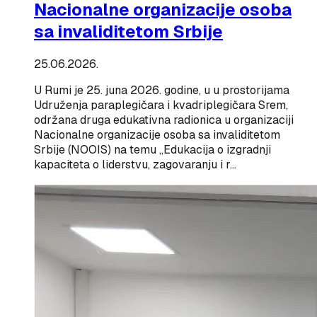
Nacionalne organizacije osoba
sa invaliditetom Srbije
25.06.2026.
U Rumi je 25. juna 2026. godine, u u prostorijama
Udruženja paraplegičara i kvadriplegičara Srem,
održana druga edukativna radionica u organizaciji
Nacionalne organizacije osoba sa invaliditetom
Srbije (NOOIS) na temu „Edukacija o izgradnji
kapaciteta o liderstvu, zagovaranju i r…