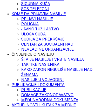
SIGURNA KUĆA
SOS TELEFONI
KOME DA PRIJAVIM NASILJE
PRIJAVI NASILJE
POLICIJA
JAVNO TUŽILAŠTVO
ULOGA SUDA
SUDIJA ZA PREKRŠAJE
CENTAR ZA SOCIJALNI RAD
NEVLADINE ORGANIZACIJE
ČINJENICE O NASILJU
ŠTA JE NASILJE I VRSTE NASILJA
TAKTIKE NASILNIKA
KAKO ZAKON REGULIŠE NASILJE NAD
ŽENAMA
NASILJE U VOJVODINI
PUBLIKACIJE I DOKUMENTA
PUBLIKACIJE
DOMAĆE ZAKONODAVSTVO
MEĐUNARODNA DOKUMENTA
AKTUELNOSTI I KUTAK ZA MEDIJE