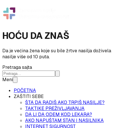
HOĆU DA ZNAŠ
Da je većina žena koje su bile žrtve nasilja doživela
nasilje više od 10 puta.
Pretraga sajta
Meni
POČETNA
ZAŠTITI SEBE
ŠTA DA RADIŠ AKO TRPIŠ NASILJE?
TAKTIKE PREŽIVLJAVANJA
DA LI DA ODEM KOD LEKARA?
AKO NAPUŠTAM STAN I NASILNIKA
INTERNET SIGURNOST