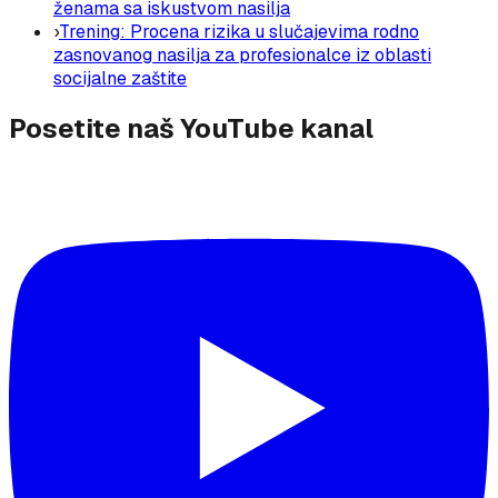
ženama sa iskustvom nasilja
›
Trening: Procena rizika u slučajevima rodno
zasnovanog nasilja za profesionalce iz oblasti
socijalne zaštite
Posetite naš YouTube kanal