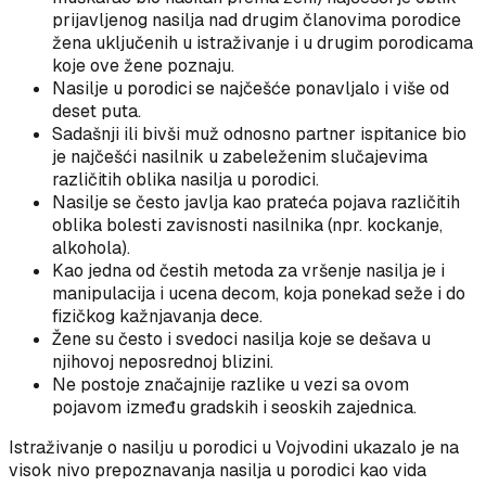
prijavljenog nasilja nad drugim članovima porodice
žena uključenih u istraživanje i u drugim porodicama
koje ove žene poznaju.
Nasilje u porodici se najčešće ponavljalo i više od
deset puta.
Sadašnji ili bivši muž odnosno partner ispitanice bio
je najčešći nasilnik u zabeleženim slučajevima
različitih oblika nasilja u porodici.
Nasilje se često javlja kao prateća pojava različitih
oblika bolesti zavisnosti nasilnika (npr. kockanje,
alkohola).
Kao jedna od čestih metoda za vršenje nasilja je i
manipulacija i ucena decom, koja ponekad seže i do
fizičkog kažnjavanja dece.
Žene su često i svedoci nasilja koje se dešava u
njihovoj neposrednoj blizini.
Ne postoje značajnije razlike u vezi sa ovom
pojavom između gradskih i seoskih zajednica.
Istraživanje o nasilju u porodici u Vojvodini ukazalo je na
visok nivo prepoznavanja nasilja u porodici kao vida