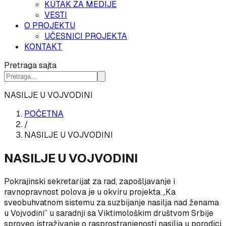
KUTAK ZA MEDIJE
VESTI
O PROJEKTU
UČESNICI PROJEKTA
KONTAKT
Pretraga sajta
NASILJE U VOJVODINI
POČETNA
/
NASILJE U VOJVODINI
NASILJE U VOJVODINI
Pokrajinski sekretarijat za rad, zapošljavanje i
ravnopravnost polova je u okviru projekta „Ka
sveobuhvatnom sistemu za suzbijanje nasilja nad ženama
u Vojvodini” u saradnji sa Viktimološkim društvom Srbije
sproveo istraživanje o rasprostranjenosti nasilja u porodici