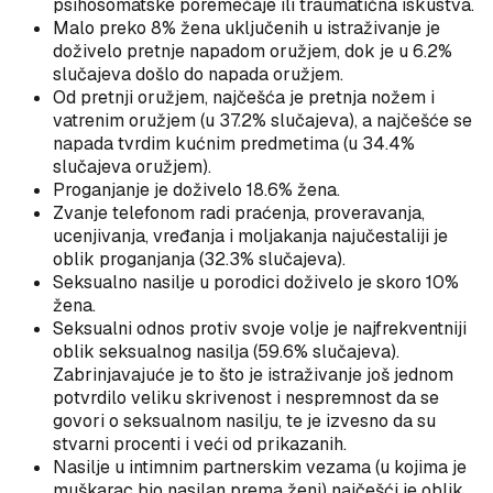
psihosomatske poremećaje ili traumatična iskustva.
Malo preko 8% žena uključenih u istraživanje je
doživelo pretnje napadom oružjem, dok je u 6.2%
slučajeva došlo do napada oružjem.
Od pretnji oružjem, najčešća je pretnja nožem i
vatrenim oružjem (u 37.2% slučajeva), a najčešće se
napada tvrdim kućnim predmetima (u 34.4%
slučajeva oružjem).
Proganjanje je doživelo 18.6% žena.
Zvanje telefonom radi praćenja, proveravanja,
ucenjivanja, vređanja i moljakanja najučestaliji je
oblik proganjanja (32.3% slučajeva).
Seksualno nasilje u porodici doživelo je skoro 10%
žena.
Seksualni odnos protiv svoje volje je najfrekventniji
oblik seksualnog nasilja (59.6% slučajeva).
Zabrinjavajuće je to što je istraživanje još jednom
potvrdilo veliku skrivenost i nespremnost da se
govori o seksualnom nasilju, te je izvesno da su
stvarni procenti i veći od prikazanih.
Nasilje u intimnim partnerskim vezama (u kojima je
muškarac bio nasilan prema ženi) najčešći je oblik