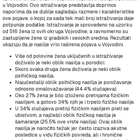
u Vojvodini. Ovo istraživanje predstavlja doprinos
naporima da se dublje sagledaju razmere i karakteristike
ove pojave, o kojoj za sada tek mali broj istraživanja daje
potpunije podatke. Istraživanje je sprovedeno na uzorku
od 516 žena iz svih okruga Vojvodine, a ravnomerno su
zastupljene žene iz gradskih i seoskih sredina. Rezultati
ukazuju da je nasilje vrlo raširena pojava u Vojvodini.
Više od polovine žena uključenih u istraživanje
doživelo je neki oblik nasilja u porodici.
Skoro svaka druga žena doživela je neki oblik
psihičkog nasilja.
Najučestaliji oblik psihičkog nasilja je ponižavanje
odnosno omalovažavanje (44.4% slučajeva).
Oko 27% žena je bilo izloženo pretnjama fizičkim
nasiljem, a gotovo 34% njih je i trpelo fizičko nasilje.
U 34% slučajeva pretnji fizičkim nasiljem preti se
ubistvom, a najčešći oblik fizičkog nasilja je
šamaranje (25.5% ove vrste nasilja). Ovaj oblik
nasilja je naročito težak jer često izaziva akutne
posledice u vidu fizičkih povreda, ali i hronične