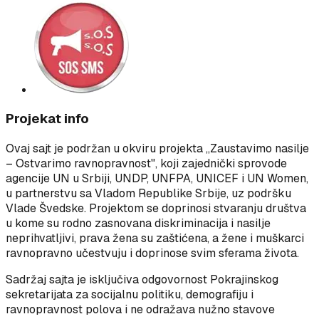
Projekat info
Ovaj sajt je podržan u okviru projekta „Zaustavimo nasilje
– Ostvarimo ravnopravnost", koji zajednički sprovode
agencije UN u Srbiji, UNDP, UNFPA, UNICEF i UN Women,
u partnerstvu sa Vladom Republike Srbije, uz podršku
Vlade Švedske. Projektom se doprinosi stvaranju društva
u kome su rodno zasnovana diskriminacija i nasilje
neprihvatljivi, prava žena su zaštićena, a žene i muškarci
ravnopravno učestvuju i doprinose svim sferama života.
Sadržaj sajta je isključiva odgovornost Pokrajinskog
sekretarijata za socijalnu politiku, demografiju i
ravnopravnost polova i ne odražava nužno stavove