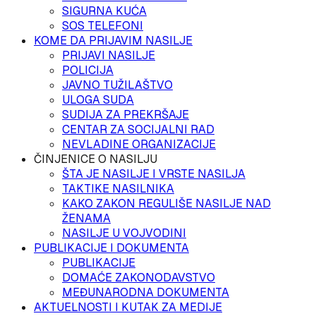
SIGURNA KUĆA
SOS TELEFONI
KOME DA PRIJAVIM NASILJE
PRIJAVI NASILJE
POLICIJA
JAVNO TUŽILAŠTVO
ULOGA SUDA
SUDIJA ZA PREKRŠAJE
CENTAR ZA SOCIJALNI RAD
NEVLADINE ORGANIZACIJE
ČINJENICE O NASILJU
ŠTA JE NASILJE I VRSTE NASILJA
TAKTIKE NASILNIKA
KAKO ZAKON REGULIŠE NASILJE NAD
ŽENAMA
NASILJE U VOJVODINI
PUBLIKACIJE I DOKUMENTA
PUBLIKACIJE
DOMAĆE ZAKONODAVSTVO
MEĐUNARODNA DOKUMENTA
AKTUELNOSTI I KUTAK ZA MEDIJE