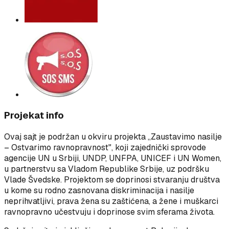
Projekat info
Ovaj sajt je podržan u okviru projekta „Zaustavimo nasilje
– Ostvarimo ravnopravnost", koji zajednički sprovode
agencije UN u Srbiji, UNDP, UNFPA, UNICEF i UN Women,
u partnerstvu sa Vladom Republike Srbije, uz podršku
Vlade Švedske. Projektom se doprinosi stvaranju društva
u kome su rodno zasnovana diskriminacija i nasilje
neprihvatljivi, prava žena su zaštićena, a žene i muškarci
ravnopravno učestvuju i doprinose svim sferama života.