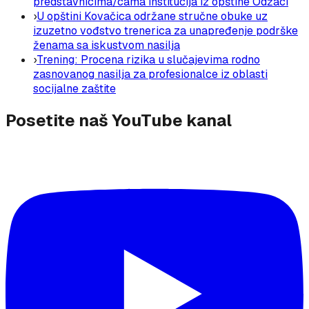
predstavnicima/cama institucija iz opštine Odžaci
›
U opštini Kovačica održane stručne obuke uz
izuzetno vođstvo trenerica za unapređenje podrške
ženama sa iskustvom nasilja
›
Trening: Procena rizika u slučajevima rodno
zasnovanog nasilja za profesionalce iz oblasti
socijalne zaštite
Posetite naš YouTube kanal