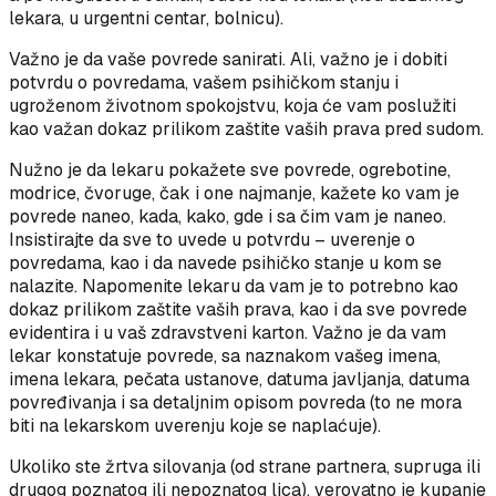
lekara, u urgentni centar, bolnicu).
Važno je da vaše povrede sanirati. Ali, važno je i dobiti
potvrdu o povredama, vašem psihičkom stanju i
ugroženom životnom spokojstvu, koja će vam poslužiti
kao važan dokaz prilikom zaštite vaših prava pred sudom.
Nužno je da lekaru pokažete sve povrede, ogrebotine,
modrice, čvoruge, čak i one najmanje, kažete ko vam je
povrede naneo, kada, kako, gde i sa čim vam je naneo.
Insistirajte da sve to uvede u potvrdu – uverenje o
povredama, kao i da navede psihičko stanje u kom se
nalazite. Napomenite lekaru da vam je to potrebno kao
dokaz prilikom zaštite vaših prava, kao i da sve povrede
evidentira i u vaš zdravstveni karton. Važno je da vam
lekar konstatuje povrede, sa naznakom vašeg imena,
imena lekara, pečata ustanove, datuma javljanja, datuma
povređivanja i sa detaljnim opisom povreda (to ne mora
biti na lekarskom uverenju koje se naplaćuje).
Ukoliko ste žrtva silovanja (od strane partnera, supruga ili
drugog poznatog ili nepoznatog lica), verovatno je kupanje