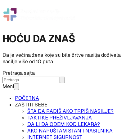
HOĆU DA ZNAŠ
Da je većina žena koje su bile žrtve nasilja doživela
nasilje više od 10 puta.
Pretraga sajta
Meni
POČETNA
ZAŠTITI SEBE
ŠTA DA RADIŠ AKO TRPIŠ NASILJE?
TAKTIKE PREŽIVLJAVANJA
DA LI DA ODEM KOD LEKARA?
AKO NAPUŠTAM STAN I NASILNIKA
INTERNET SIGURNOST