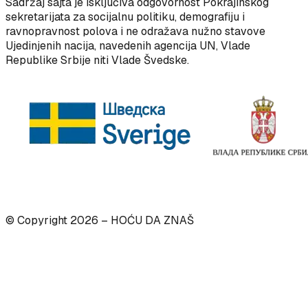
Sadržaj sajta je isključiva odgovornost Pokrajinskog
sekretarijata za socijalnu politiku, demografiju i
ravnopravnost polova i ne odražava nužno stavove
Ujedinjenih nacija, navedenih agencija UN, Vlade
Republike Srbije niti Vlade Švedske.
© Copyright
2026
– HOĆU DA ZNAŠ