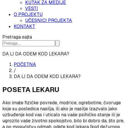
KUTAK ZA MEDIJE
VESTI
O PROJEKTU
UČESNICI PROJEKTA
KONTAKT
Pretraga sajta
DA LI DA ODEM KOD LEKARA?
POČETNA
/
DA LI DA ODEM KOD LEKARA?
POSETA LEKARU
Ako imate fizičke povrede, modrice, ogrebotine, čvoruge
koje su posledica nasilja, ili ako je nasilje izazvalo jako
uzbuđenje kod vas i uticalo na vaše psihičko stanje ili je
ugrozilo vaše životno spokojstvo, bilo bi dobro da, što pre,
a po mogućstvu odmah, odete kod lekara (kod dežurnog