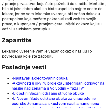
/ pranje prva stvar koju ćete poželeti da uradite. Međutim,
bilo bi jako dobro ukoliko biste uspeli da najpre odete do
lekara, jer će vam lekarsko uverenje biti važan dokaz u
postupcima koje možete pokrenuti radi zaštite svojih
prava, a kupanjem / pranjem ćete uništiti dokaze koji su
važni u sudskom postupku.
Zapamtite
Lekarsko uverenje vam je važan dokaz o nasilju i o
povredama koje ste zadobili.
Poslednje vesti
›
Nastavak akreditovanih obuka
›
Aktivnosti u okviru projekta „Integrisani odgovor na
nasilje nad ženama u Vojvodini – faza IV“
›
U opštini Sečanj održane stručne obuke
›
U Novom Sadu održane obuke za unapređenje
podrške ženama sa iskustvom nasilja namenjene